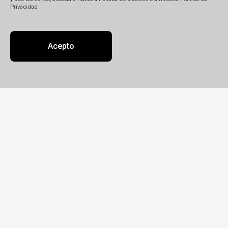
Privacidad
Descripción
(*)
Acepto
Detalle de su reclamo:
Tipo
Reclamo
Queja
Pedido